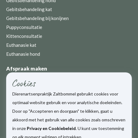
Gebitsbehandeling hond
Gebitsbehandeling kat
Gebitsbehandeling bij konijnen
Puppyconsultatie
Kittenconsultatie
Euthanasie kat
Euthanasie hond
Afspraak maken
0418-512009
Cookies
24 uur per dag, 7 dagen per week
Dierenartsenpraktijk Zaltbommel gebruikt cookies voor
optimaal website gebruik en voor analytische doeleinden.
Maak online een afspraak
Door op "Accepteren en doorgaan" te klikken, gaat u
akkoord met het gebruik van alle cookies zoals omschreven
in onze
Privacy en Cookiebeleid
. U kunt uw toestemming
op elk moment wijzigen of intrekken.