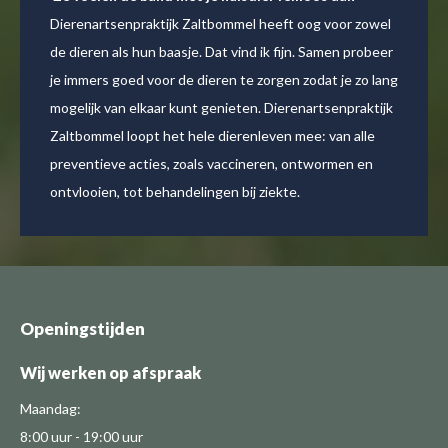
Met onze hele beestenboel kunnen we bij hen terecht.
En ze komen aan huis. Dat is luxe. Ze zijn behulpzaam,
leggen alles goed uit en denken met ons mee. Toen we
nog honden en katten fokten bijvoorbeeld,
controleerden ze niet alleen of de beestjes gezond
waren, maar hielden ze ook de moeder nauwlettend in
de gaten.
Openingstijden
Wij werken op afspraak
Maandag:
8:00 uur - 19:00 uur