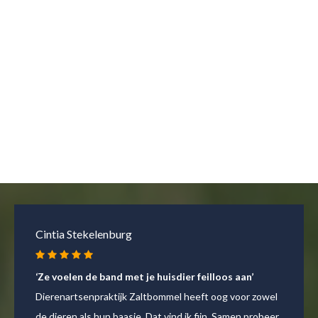
Annet Ockhuysen
‘Met onze hele beestenboel kunnen we terecht’
Met onze hele beestenboel kunnen we bij hen terecht.
En ze komen aan huis. Dat is luxe. Ze zijn behulpzaam,