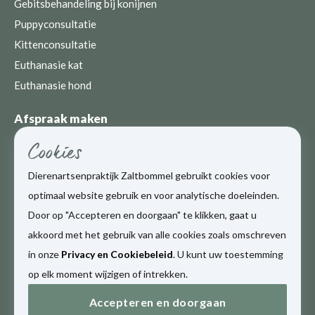
Gebitsbehandeling bij konijnen
Puppyconsultatie
Kittenconsultatie
Euthanasie kat
Euthanasie hond
Afspraak maken
0418-512009
Cookies
24 uur per dag, 7 dagen per week
Dierenartsenpraktijk Zaltbommel gebruikt cookies voor
optimaal website gebruik en voor analytische doeleinden.
Maak online een afspraak
Door op "Accepteren en doorgaan" te klikken, gaat u
akkoord met het gebruik van alle cookies zoals omschreven
in onze
Privacy en Cookiebeleid
. U kunt uw toestemming
op elk moment wijzigen of intrekken.
Dierenartsenpraktijk Zaltbommel © 2026, Alle rechten
Accepteren en doorgaan
voorbehouden |
Sitemap
|
Algemene Voorwaarden